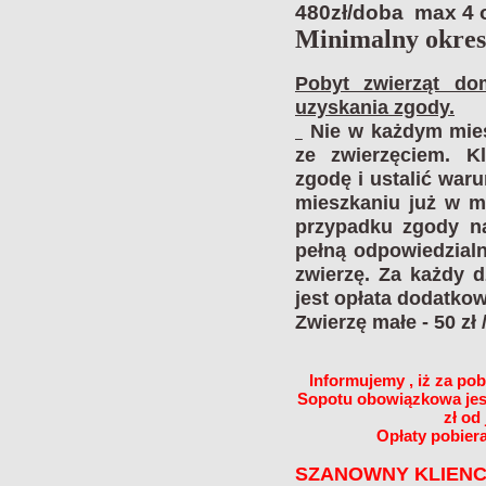
480zł/doba max 4
Minimalny okres
Pobyt zwierząt d
uzyskania zgody.
Nie w każdym mies
ze zwierzęciem. K
zgodę i ustalić war
mieszkaniu już w m
przypadku zgody na
pełną odpowiedzial
zwierzę. Za każdy d
jest opłata dodatkow
Zwierzę małe - 50 zł 
Informujemy , iż za po
Sopotu obowiązkowa jes
zł od
Opłaty pobier
SZANOWNY KLIENCI