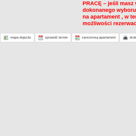
PRACĘ – jeśli masz w
dokonanego wyboru n
na apartament , w t
możliwości rezerwacj
mapa dojazdu
sprawdź termin
zarezerwuj apartament
druk