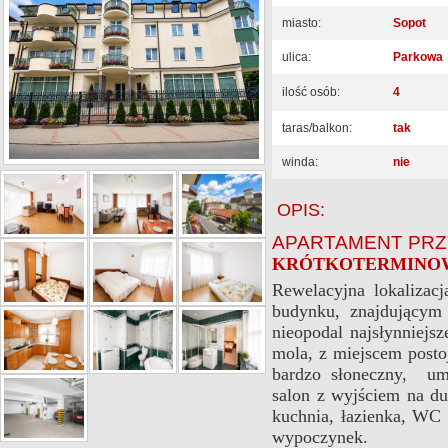
miasto:
Sopot
ulica:
Parkowa
ilość osób:
4
taras/balkon:
tak
winda:
nie
OPIS:
APARTAMENT PRZ
KRÓTKOTERMINO
Rewelacyjna lokalizac
budynku, znajdującym 
nieopodal najsłynniejs
mola, z miejscem post
bardzo słoneczny, um
salon z wyjściem na duż
kuchnia, łazienka, WC 
wypoczynek.