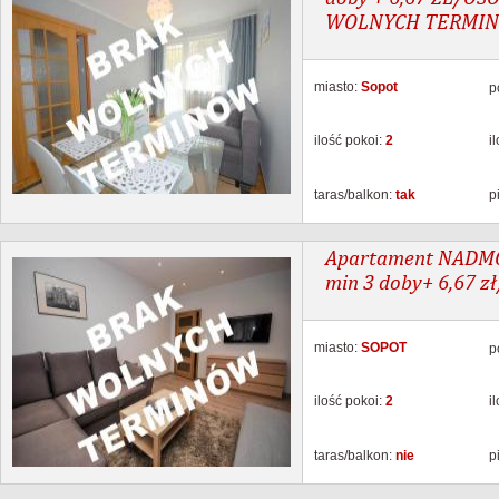
WOLNYCH TERMINÓ
miasto:
Sopot
p
ilość pokoi:
2
i
taras/balkon:
tak
p
Apartament NADMOR
min 3 doby+ 6,67 z
miasto:
SOPOT
p
ilość pokoi:
2
i
taras/balkon:
nie
p