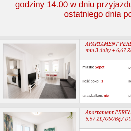
godziny 14.00 w dniu przyjazd
ostatniego dnia p
APARTAMENT PERŁO
min 3 doby + 6,67
miasto:
Sopot
p
ilość pokoi:
3
i
taras/balkon:
nie
p
Apartament PEREŁK
6,67 ZŁ/OSOBĘ/ D