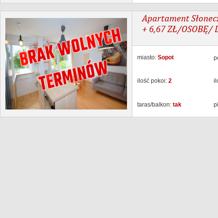
Apartament Słonecz
+ 6,67 ZŁ/OSOBĘ/
miasto:
Sopot
p
ilość pokoi:
2
i
taras/balkon:
tak
p