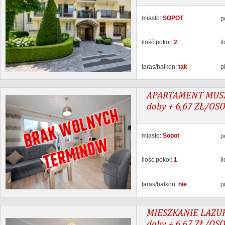
miasto:
SOPOT
p
ilość pokoi:
2
i
taras/balkon:
tak
p
APARTAMENT MUSZEL
doby + 6,67 ZŁ/OS
miasto:
Sopot
p
ilość pokoi:
1
i
taras/balkon:
nie
p
MIESZKANIE LAZURO
doby + 6,67 ZŁ/OSOB