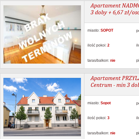
Apartament NADMOR
3 doby + 6,67 zł/o
miasto:
SOPOT
p
ilość pokoi:
2
i
taras/balkon:
nie
p
Apartament PRZYL
Centrum - min 3 do
miasto:
Sopot
p
ilość pokoi:
3
i
taras/balkon:
nie
p