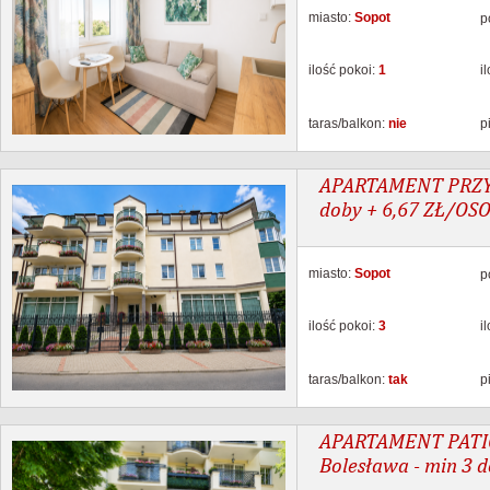
miasto:
Sopot
p
ilość pokoi:
1
i
taras/balkon:
nie
p
APARTAMENT PRZY P
doby + 6,67 ZŁ/OS
miasto:
Sopot
p
ilość pokoi:
3
i
taras/balkon:
tak
p
APARTAMENT PATIO 
Bolesława - min 3